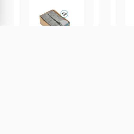
Shimano CN-HG601-11 Vites
Xlc 
Zincir
Alüm
DETAYLAR
ÜST GIYIM
ÜST 