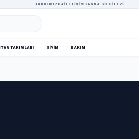
HAKKIMIZDA
İLETIŞIM
BANKA BILGILERI
TAR TAKIMLARI
GİYİM
BAKIM