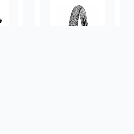
M595
CST C1820 MTB 29X2.10
zne
Telli Dış Lastik
DETAYLAR
ÜST GIYIM