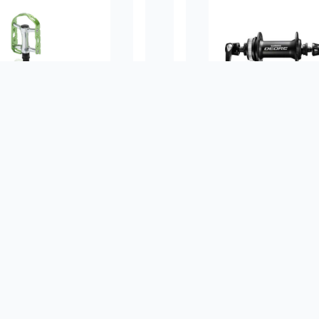
Pd-M15 Mtb Ultralıght
Shimano Deore HB-
inyum Pedal Gri-Yeşil
Centerlock Ön Ha
DETAYLAR
DETAYLAR
GIYIM
ÇANTA VE BAGAJ