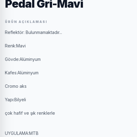
Pedal Gri-Mavi
ÜRÜN AÇIKLAMASI
Reflektör: Bulunmamaktadır...
Renk:Mavi
Gövde:Alüminyum
Kafes:Alüminyum
Cromo aks
Yapı:Bilyeli
çok hafif ve şık renklerle
UYGULAMA:MTB